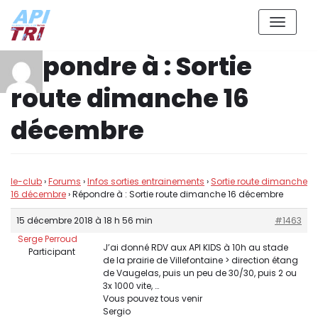
Aller
Répondre à : Sortie
au
contenu
route dimanche 16
décembre
le-club
›
Forums
›
Infos sorties entrainements
›
Sortie route dimanche
16 décembre
›
Répondre à : Sortie route dimanche 16 décembre
15 décembre 2018 à 18 h 56 min
#1463
Serge Perroud
J’ai donné RDV aux API KIDS à 10h au stade
Participant
de la prairie de Villefontaine > direction étang
de Vaugelas, puis un peu de 30/30, puis 2 ou
3x 1000 vite, …
Vous pouvez tous venir
Sergio