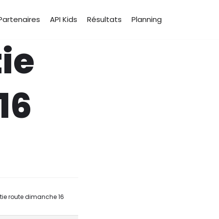
Partenaires
API Kids
Résultats
Planning
ie
16
tie route dimanche 16