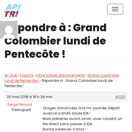
Aller
Répondre à : Grand
au
contenu
Colombier lundi de
Pentecôte !
le-club
›
Forums
›
Infos sorties entrainements
›
Grand Colombier
lundi de Pentecôte !
›
Répondre à : Grand Colombier lundi de
Pentecôte !
20 mai 2018 à 18 h 38 min
#1291
Serge Perroud
Orages annoncées à la mi-journée, Départ
Participant
avancé à 6h45 stade IDA !
Mais prévenez avant, sinon, avec Laurent, on
file direct sans passer à IDA.
Bonne soirée les z’amis !