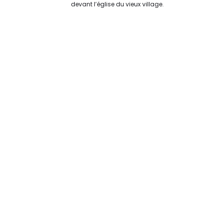
devant l’église du vieux village.
Original | Powered by
WordPress
Accueil
XX Contact