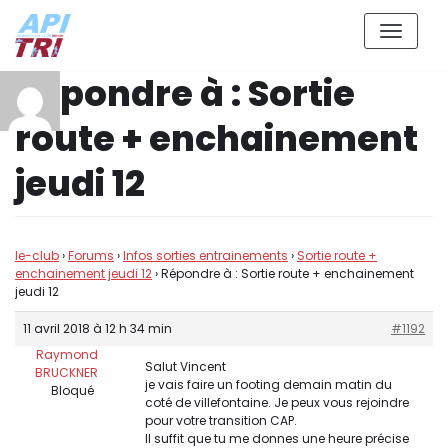
Aller
Répondre à : Sortie
au
contenu
route + enchainement
jeudi 12
le-club
›
Forums
›
Infos sorties entrainements
›
Sortie route +
enchainement jeudi 12
›
Répondre à : Sortie route + enchainement
jeudi 12
11 avril 2018 à 12 h 34 min
#1192
Raymond
Salut Vincent
BRUCKNER
je vais faire un footing demain matin du
Bloqué
coté de villefontaine. Je peux vous rejoindre
pour votre transition CAP.
Il suffit que tu me donnes une heure précise