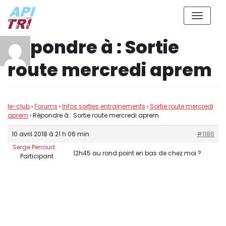
Aller
Répondre à : Sortie
au
contenu
route mercredi aprem
le-club
›
Forums
›
Infos sorties entrainements
›
Sortie route mercredi
aprem
›
Répondre à : Sortie route mercredi aprem
10 avril 2018 à 21 h 06 min
#1186
Serge Perroud
12h45 au rond point en bas de chez moi ?
Participant