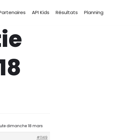
Partenaires
API Kids
Résultats
Planning
ie
18
route dimanche 18 mars
#1149