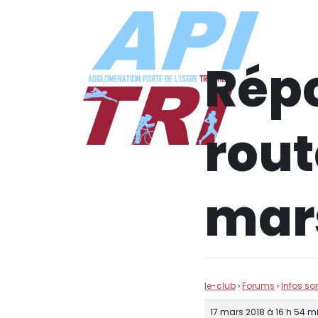
Aller
au
Répo
contenu
rout
mar
le-club
›
Forums
›
Infos so
17 mars 2018 à 16 h 54 m