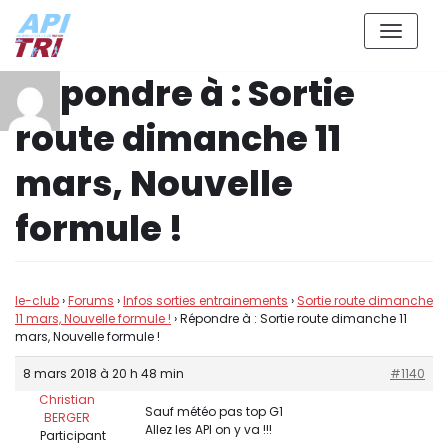
Aller
Répondre à : Sortie
au
contenu
route dimanche 11
mars, Nouvelle
formule !
le-club
›
Forums
›
Infos sorties entrainements
›
Sortie route dimanche
11 mars, Nouvelle formule !
›
Répondre à : Sortie route dimanche 11
mars, Nouvelle formule !
8 mars 2018 à 20 h 48 min
#1140
Christian
Sauf météo pas top G1
BERGER
Allez les API on y va !!!
Participant