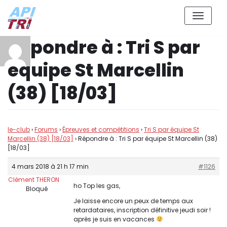
Aller
Répondre à : Tri S par
au
contenu
équipe St Marcellin
(38) [18/03]
le-club
›
Forums
›
Épreuves et compétitions
›
Tri S par équipe St
Marcellin (38) [18/03]
›
Répondre à : Tri S par équipe St Marcellin (38)
[18/03]
4 mars 2018 à 21 h 17 min
#1126
Clément THERON
ho Top les gas,
Bloqué
Je laisse encore un peux de temps aux
retardataires, inscription définitive jeudi soir !
après je suis en vacances