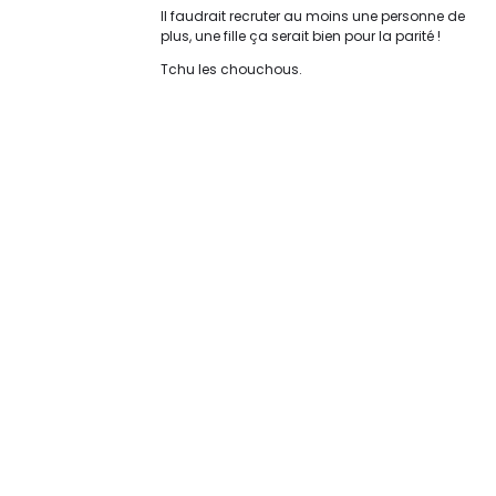
Il faudrait recruter au moins une personne de
plus, une fille ça serait bien pour la parité !
Tchu les chouchous.
Original | Powered by
WordPress
Accueil
XX Contact