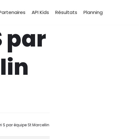
Partenaires
API Kids
Résultats
Planning
S par
lin
ri S par équipe St Marcellin