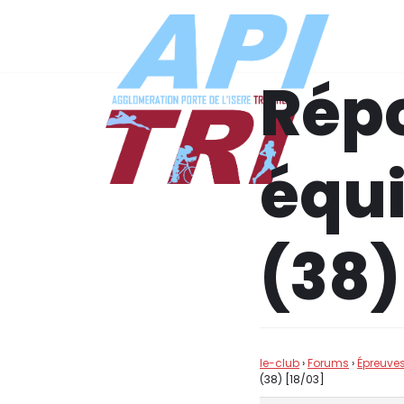
Aller
au
Répo
contenu
équi
(38)
le-club
›
Forums
›
Épreuves
(38) [18/03]