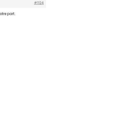
#1124
tre part.