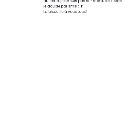
du coup, je ne suis pas sûr que tu les reçois…
je double par sms! ;-P
La bisouille à vous tous!
Original | Powered by
WordPress
Accueil
XX Contact