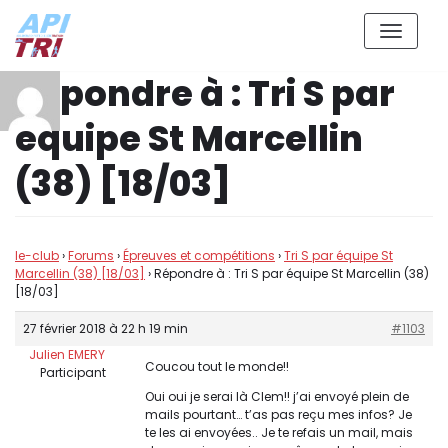
Aller
Répondre à : Tri S par
au
contenu
équipe St Marcellin
(38) [18/03]
le-club
›
Forums
›
Épreuves et compétitions
›
Tri S par équipe St
Marcellin (38) [18/03]
›
Répondre à : Tri S par équipe St Marcellin (38)
[18/03]
27 février 2018 à 22 h 19 min
#1103
Julien EMERY
Coucou tout le monde!!
Participant
Oui oui je serai là Clem!! j’ai envoyé plein de
mails pourtant… t’as pas reçu mes infos? Je
te les ai envoyées.. Je te refais un mail, mais