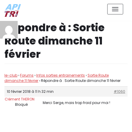
Aller
Répondre à : Sortie
au
contenu
Route dimanche 11
février
le-club
›
Forums
›
Infos sorties entrainements
›
Sortie Route
dimanche 11 février
›
Répondre à : Sortie Route dimanche 11 février
10 février 2018 à 11 h 32 min
#1060
Clément THERON
Merci Serge, mais trop froid pour moi !
Bloqué