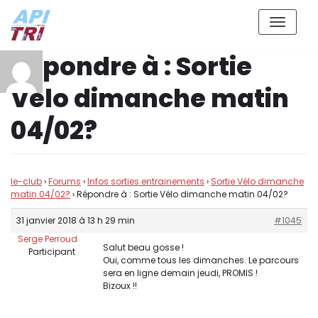
Aller
Répondre à : Sortie
au
contenu
Vélo dimanche matin
04/02?
le-club
›
Forums
›
Infos sorties entrainements
›
Sortie Vélo dimanche
matin 04/02?
›
Répondre à : Sortie Vélo dimanche matin 04/02?
31 janvier 2018 à 13 h 29 min
#1045
Serge Perroud
Salut beau gosse !
Participant
Oui, comme tous les dimanches. Le parcours
sera en ligne demain jeudi, PROMIS !
Bizoux !!