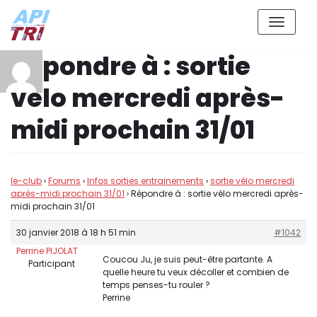
Aller
Répondre à : sortie
au
contenu
vélo mercredi après-
midi prochain 31/01
le-club
›
Forums
›
Infos sorties entrainements
›
sortie vélo mercredi
après-midi prochain 31/01
›
Répondre à : sortie vélo mercredi après-
midi prochain 31/01
30 janvier 2018 à 18 h 51 min
#1042
Perrine PIJOLAT
Coucou Ju, je suis peut-être partante. A
Participant
quelle heure tu veux décoller et combien de
temps penses-tu rouler ?
Perrine