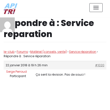
Aller
Répondre à : Service
au
contenu
réparation
le-club
›
Forums
›
Matériel (conseils, vente)
›
Service réparation
›
Répondre à : Service réparation
22 janvier 2018 à 19 h 26 min
#1020
Serge Perroud
Ça sent la révision. Pas de souci !
Participant