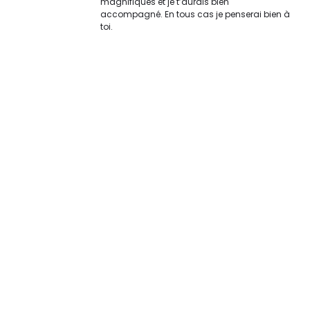
magnifiques et je t’aurais bien
accompagné. En tous cas je penserai bien à
toi.
Original | Powered by
WordPress
Accueil
XX Contact