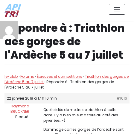
Aller
Répondre à : Triathlon
au
contenu
des gorges de
l'Ardèche 5 au 7 juillet
le-club
›
Forums
›
Épreuves et compétitions
›
Triathlon des gorges de
l'Ardèche 5 au 7 juillet
›
Répondre à : Triathlon des gorges de
l'Ardèche 5 au 7 juillet
22 janvier 2018 à 17 h 10 min
#1016
Raymond
Quelle idée de mettre ce triathlon à cette
BRUCKNER
date. Il y a bien mieux à faire du coté des
Bloqué
pyrénées.;-)
Dommage car les gorges de l’ardêche sont